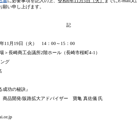
込書
に必要事項を記入の上、
令和6年11月5日（火）
までにE-mai
お願い申し上げます。
記
1月19日（火） 14：00～15：00
崎商工会議所2階ホール（長崎市桜町4-1）
ィング
名
る成功の秘訣』
商品開発/販路拡大アドバイザー 寶亀 真佐儀 氏
.or.jp