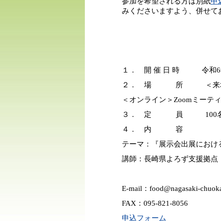
参加を希望される方は別紙
申
みくださいますよう、併せて
１． 開 催 日 時 令和6年1
２． 場 所 ＜来場＞長
＜オンライン＞Zoomミーテ
３． 定 員 100
４． 内 容
テーマ：『展示会出展におけ
講師：長崎県よろず支援拠点 
E-mail：food@nagasaki-chuokai
FAX：095-821-8056
申込フォーム