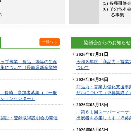
1
各種研修
その他本
6
る事業
›
一覧へ
協議会からのお知らせ
2026年07月31日
アップ事業 食品工場等の生産
令和８年度「商品力・営業
募集について（長崎県新産業推
ついて
2026年06月26日
商品力・営業力強化支援事
in 長崎 参加者募集（（一般
ザルについて（※募集終了
ーションセンター）
2026年05月18日
「第６１回スーパーマーケ
」認証・登録取得説明会の開催
出展者を募集します（※募
2026年03月05日