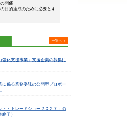
会の開催
会の目的達成のために必要とす
›
一覧へ
力強化支援事業」支援企業の募集に
業に係る業務委託の公開型プロポー
）
ット・トレードショー２０２７」の
集終了）