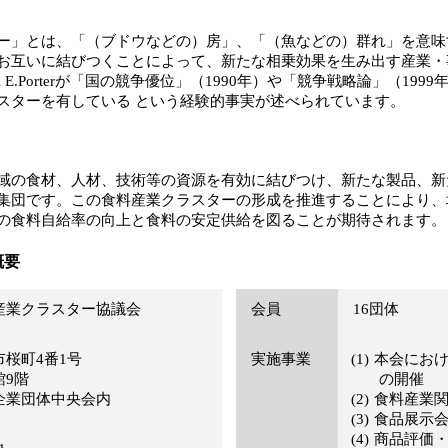
ー」とは、「（ブドウなどの）房」、「（魚などの）群れ」を意味
お互いに結びつくことによって、新たな相乗効果を生み出す産業・
l E.Porterが「国の競争優位」（1990年）や「競争戦略論」（1
スターを有している という経験的事実が述べられています。
域の食材、人材、技術等の資源を有効に結びつけ、新たな製品、新
集団です。この食料産業クラスターの形成を推進することにより、
の食料自給率の向上と食料の安定供給を図ることが期待されます。
概要
産業クラスター協議会
会員
16団体
桜町4番1号
実施事業
本会にお
館9階
の開催
企業団体中央会内
食料産業
食品展示
商品評価