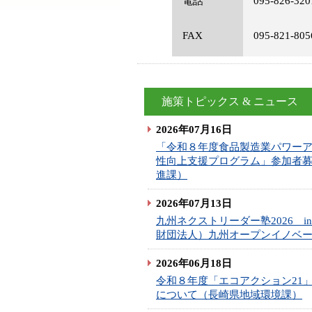
電話
095-826-320
FAX
095-821-805
施策トピックス & ニュース
2026年07月16日
「令和８年度食品製造業パワー
性向上支援プログラム」参加者
進課）
2026年07月13日
九州ネクストリーダー塾2026 
財団法人）九州オープンイノベ
2026年06月18日
令和８年度「エコアクション21
について（長崎県地域環境課）