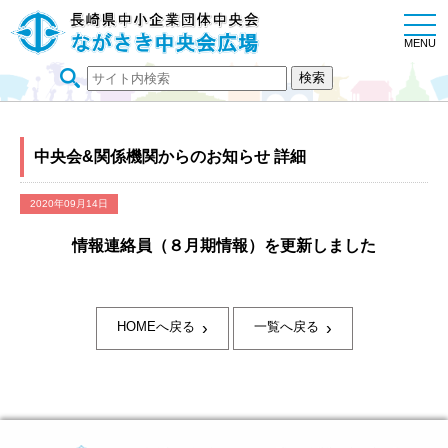
togg
navi
MENU
中央会&関係機関からのお知らせ 詳細
2020年09月14日
情報連絡員（８月期情報）を更新しました
›
›
HOMEへ戻る
一覧へ戻る