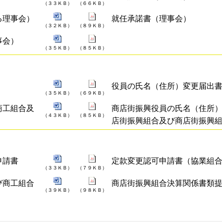
（３３ＫＢ）
（６６ＫＢ）
る理事会）
就任承諾書（理事会）
（３２ＫＢ）
（８９ＫＢ）
事会）
（３５ＫＢ）
（８５ＫＢ）
役員の氏名（住所）変更届出
（３５ＫＢ）
（６９ＫＢ）
商工組合及
商店街振興役員の氏名（住所
（４３ＫＢ）
（８５ＫＢ）
店街振興組合及び商店街振興
申請書
定款変更認可申請書（協業組
（３３ＫＢ）
（７９ＫＢ）
び商工組合
商店街振興組合決算関係書類
（３９ＫＢ）
（９８ＫＢ）