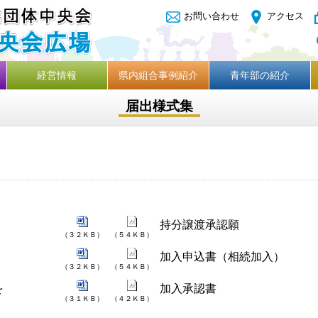
お問い合わせ
アクセス
経営情報
県内組合事例紹介
青年部の紹介
届出様式集
）
持分譲渡承認願
（３２ＫＢ）
（５４ＫＢ）
加入申込書（相続加入）
（３２ＫＢ）
（５４ＫＢ）
を
加入承認書
（３１ＫＢ）
（４２ＫＢ）