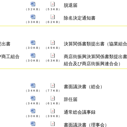
脱退届
（３２ＫＢ）
（５３ＫＢ）
除名決定通知書
（３３ＫＢ）
（６２ＫＢ）
提出書
決算関係書類提出書（協業組
（３０ＫＢ）
（４９ＫＢ）
び商工組合
商店街振興決算関係書類提出
（３０ＫＢ）
（６３ＫＢ）
組合及び商店街振興連合会）
書面議決書（総会）
（３４ＫＢ）
（７７ＫＢ）
辞任届
（３４ＫＢ）
（６１ＫＢ）
通常総会議事録
（３０ＫＢ）
（３９ＫＢ）
書面議決書（理事会）