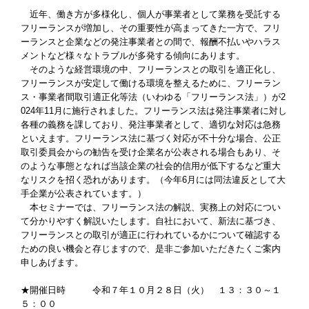
近年、働き方が多様化し、個人が事業者として業務を受託する
フリーランスが増加し、その重要性が高まってきた一方で、フリ
ーランスと企業などの発注事業者との間で、報酬不払いやハラス
メントなど様々なトラブルが多発する傾向にあります。
そのような経営環境の中、フリーランスとの取引を適正化し、
フリーランスが安定して働ける環境を整えるために、フリーラン
ス・事業者間取引適正化等法（いわゆる「フリーランス法」）が2
024年11月に施行されました。フリーランス法は発注事業者に対し
各種の義務を課しており、発注事業者として、適切な対応は急務
といえます。フリーランス法に基づく対応が不十分な場合、公正
取引委員会からの勧告を受け企業名が公表される場合もあり、そ
のような事態となれば当該企業の社会的信用が低下するなど重大
なリスクを招く恐れがあります。（今年6月には同法違反として大
手企業が公表されています。）
本セミナーでは、フリーランス法の解説、実務上の対応につい
て分かりやすく解説いたします。自社において、新法に基づき、
フリーランスとの取引が適正に行われているかについて確認する
ための良い機会と存じますので、是非ご参加いただきたくご案内
申しあげます。
★開催日時 令和７年１０月２８日（火） １３：３０～１
５：００