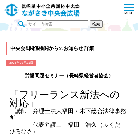
togg
navi
MENU
中央会&関係機関からのお知らせ 詳細
2025年08月21日
労働問題セミナー（長崎県経営者協会）
「フリーランス新法への
対応」
講師 弁理士法人福田・木下総合法律事務
所
代表弁護士 福田 浩久（ふくだ
ひろひさ）