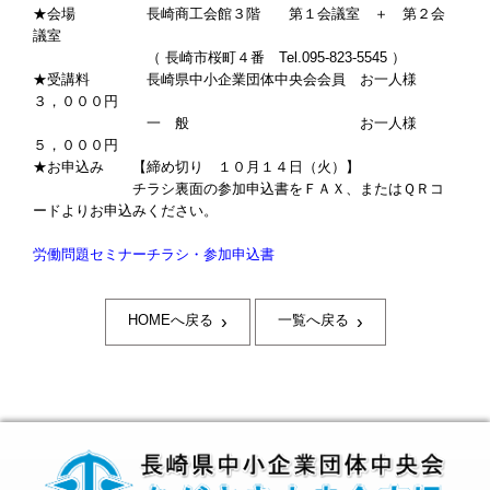
★会場 長崎商工会館３階 第１会議室 ＋ 第２会
議室
（ 長崎市桜町４番 Tel.095-823-5545 ）
★受講料 長崎県中小企業団体中央会会員 お一人様
３，０００円
一 般 お一人様
５，０００円
★お申込み 【締め切り １０月１４日（火）】
チラシ裏面の参加申込書をＦＡＸ、またはＱＲコ
ードよりお申込みください。
労働問題セミナーチラシ・参加申込書
›
›
HOMEへ戻る
一覧へ戻る