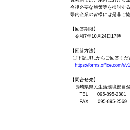
今後必要な施策等を検討す
県内企業の皆様には是非ご
【回答期限】
令和
7
年
10
月
24
日
17
時
【回答方法】
〇下記
URL
からご回答くだ
https://forms.office.com/r
【問合せ先】
長崎県県民生活環境部自然
TEL
095-895-2381
FAX
095-895-2569