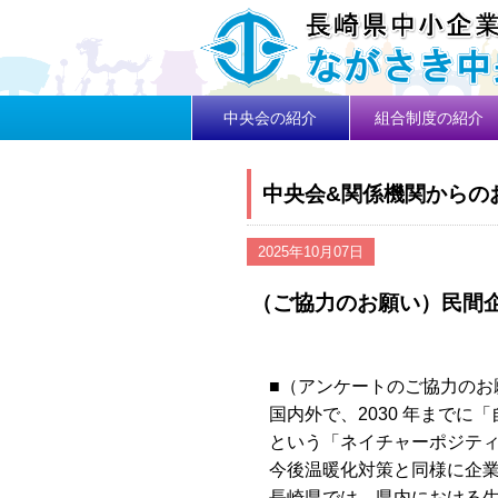
中央会の紹介
組合制度の紹介
中央会&関係機関からの
2025年10月07日
（ご協力のお願い）民間
■（アンケートのご協力の
国内外で、
2030
年までに「
という「ネイチャーポジテ
今後温暖化対策と同様に企
長崎県では、県内における