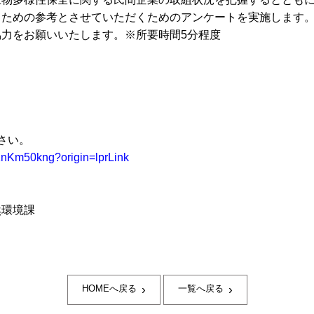
るための参考とさせていただくためのアンケートを実施します
協力をお願いいたします。※所要時間
5
分程度
さい。
/v1nKm50kng?origin=lprLink
環境課
›
›
HOMEへ戻る
一覧へ戻る