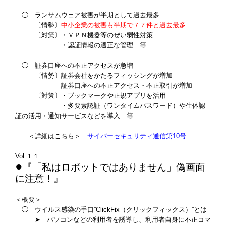
◯ ランサムウェア被害が半期として過去最多
〔情勢〕
中小企業の被害も半期で７７件と過去最多
〔対策〕・ＶＰＮ機器等のぜい弱性対策
・認証情報の適正な管理 等
◯ 証券口座への不正アクセスが急増
〔情勢〕証券会社をかたるフィッシングが増加
証券口座への不正アクセス・不正取引が増加
〔対策〕・ブックマークや正規アプリを活用
・多要素認証（ワンタイムパスワード）や生体認
証の活用・通知サービスなどを導入 等
＜詳細はこちら＞
サイバーセキュリティ通信第10号
Vol.１１
●
『「私はロボットではありません」偽画面
に注意！
』
＜概要＞
◯ ウイルス感染の手口”ClickFix（クリックフィックス）”とは
➤ パソコンなどの利用者を誘導し、利用者自身に不正コマ