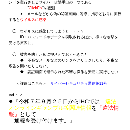
ンドを実行させるサイバー攻撃手口の一つである
”
ClickFix
”を観測
➤ メールなどから偽の認証画面に誘導。指示どおりに実行
すると
ウイルスに感染
◯ ウイルスに感染してしまうと・・・？
ID・パスワードやデータを窃取されるほか、様々な攻撃を
受ける原因に。
◯ 被害を防ぐために押さえておくべきこと
◆ 不審なメールなどのリンクをクリックしたり、不審な
広告を開いたりしない。
◆ 認証画面で指示された不審な操作を安易に実行しない
＜詳細はこちら＞
サイバーセキュリティ通信第11号
Vol.１２
●
『令和７年９月２５日からIHCでは
違法
オンラインギャンブル等関連情報
を
「違法情
報」
として
通報を受け付けます。
』