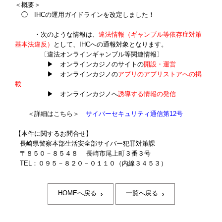
＜概要＞
◯ IHCの運用ガイドラインを改定しました！
・次のような情報は、
違法情報（ギャンブル等依存症対策
基本法違反）
として、IHCへの通報対象となります。
〔違法オンラインギャンブル等関連情報〕
▶ オンラインカジノのサイトの
開設・運営
▶ オンラインカジノの
アプリのアプリストアへの掲
載
▶ オンラインカジノへ
誘導する情報の発信
＜詳細はこちら＞
サイバーセキュリティ通信第12号
【本件に関するお問合せ】
長崎県警察本部生活安全部サイバー犯罪対策課
〒
８５０－８５４８
長崎市尾上町３番３号
TEL：０９５－８２０－０１１０（内線３４５３）
›
›
HOMEへ戻る
一覧へ戻る