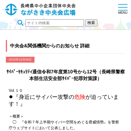
togg
navi
MENU
中央会&関係機関からのお知らせ 詳細
2025年10月08日
ｻｲﾊﾞｰｾｷｭﾘﾃｨ通信令和7年度第10号から12号（長崎県警察
本部生活安全部ｻｲﾊﾞｰ犯罪対策課）
Vol.１０
●
『身近にサイバー攻撃の
危険
が迫っていま
す！』
＜概要＞
◯ 『令和７年上半期サイバー空間をめぐる脅威情勢』を警察
庁ウェブサイトにおいて公表しました。