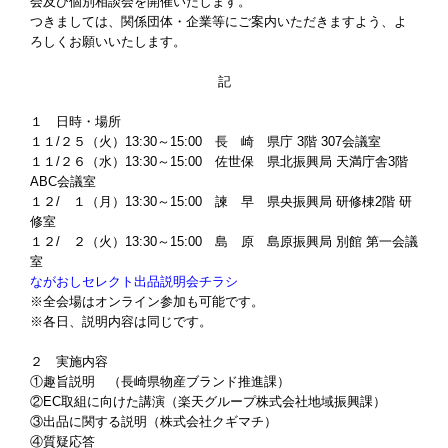
会及び個別相談会を開催いたします。
つきましては、関係団体・企業等にご案内いただきますよう、よ
ろしくお願いいたします。
記
１ 日時・場所
１１/２５（火）13:30～15:00 長 崎 県庁 3階 307会議室
１１/２６（水）13:30～15:00 佐世保 県北振興局 天満庁舎3階
ABC会議室
１２/ １（月）13:30～15:00 諫 早 県央振興局 研修棟2階 研
修室
１２/ ２（火）13:30～15:00 島 原 島原振興局 別館 第一会議
室
ながおしセレクト出品説明会チラシ
※全会場はオンライン参加も可能です。
※各日、説明内容は同じです。
２ 実施内容
①趣旨説明 （長崎県物産ブランド推進課）
②EC取組に向けた講演（楽天グループ株式会社地域振興課）
③出品に関する説明（株式会社クギマチ）
④質疑応答