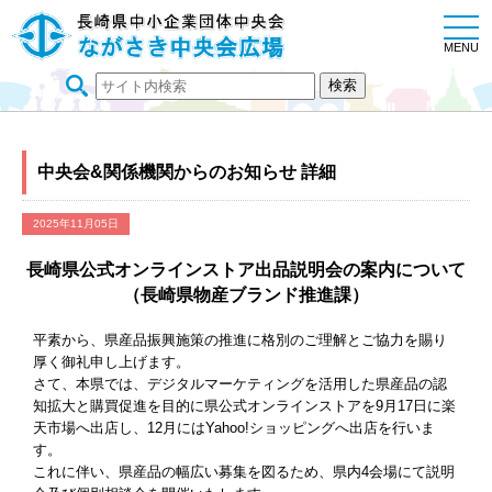
togg
navi
MENU
中央会&関係機関からのお知らせ 詳細
2025年11月05日
長崎県公式オンラインストア出品説明会の案内について
（長崎県物産ブランド推進課）
平素から、県産品振興施策の推進に格別のご理解とご協力を賜り
厚く御礼申し上げます。
さて、本県では、デジタルマーケティングを活用した県産品の認
知拡大と購買促進を目的に県公式オンラインストアを9月17日に楽
天市場へ出店し、12月にはYahoo!ショッピングへ出店を行いま
す。
これに伴い、県産品の幅広い募集を図るため、県内4会場にて説明