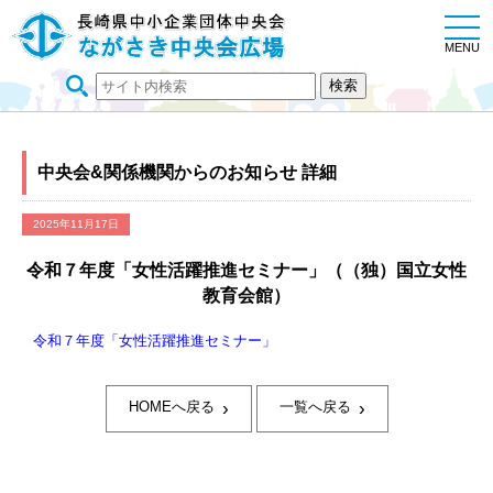
togg
navi
MENU
中央会&関係機関からのお知らせ 詳細
2025年11月17日
令和７年度「女性活躍推進セミナー」（（独）国立女性
教育会館）
令和７年度「女性活躍推進セミナー」
›
›
HOMEへ戻る
一覧へ戻る