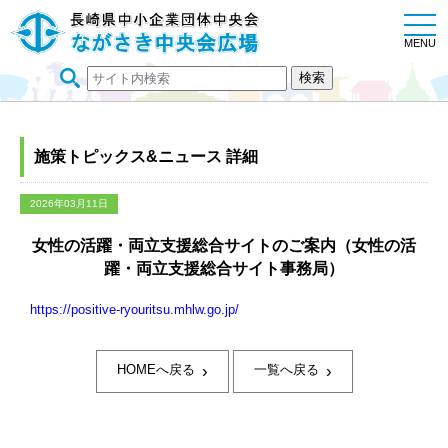
togg
navi
MENU
施策トピックス&ニュース 詳細
2026年03月11日
女性の活躍・両立支援総合サイトのご案内（女性の活
躍・両立支援総合サイト事務局）
https://positive-ryouritsu.mhlw.go.jp/
›
›
HOMEへ戻る
一覧へ戻る