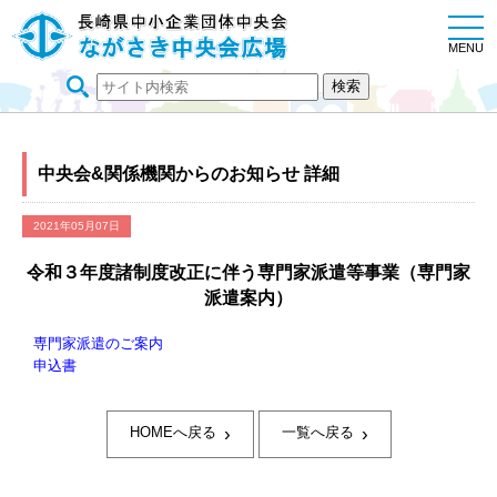
togg
navi
MENU
中央会&関係機関からのお知らせ 詳細
2021年05月07日
令和３年度諸制度改正に伴う専門家派遣等事業（専門家
派遣案内）
専門家派遣のご案内
申込書
›
›
HOMEへ戻る
一覧へ戻る