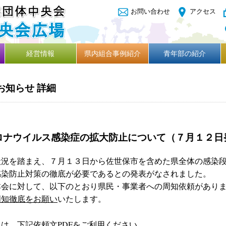
お問い合わせ
アクセス
経営情報
県内組合事例紹介
青年部の紹介
お知らせ 詳細
ロナウイルス感染症の拡大防止について（７月１２日
況を踏まえ、７月１３日から佐世保市を含めた県全体の感染段
感染防止対策の徹底が必要であるとの発表がなされました。
会に対して、以下のとおり県民・事業者への周知依頼がありま
周知徹底をお願い
いたします。
は、下記依頼文PDFをご利用ください。