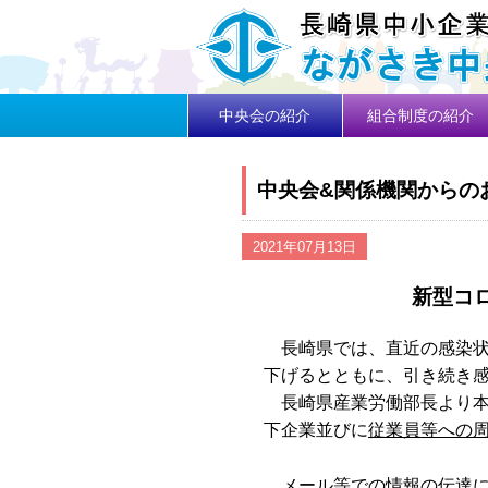
中央会の紹介
組合制度の紹介
中央会&関係機関からの
2021年07月13日
新型コ
長崎県では、直近の感染状
下げるとともに、引き続き
長崎県産業労働部長より本
下企業並びに
従業員等への
メール等での情報の伝達に