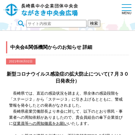
togg
navi
MENU
中央会&関係機関からのお知らせ 詳細
2021年08月02日
新型コロナウイルス感染症の拡大防止について(７月３０
日発表分）
長崎県では、直近の感染状況を踏まえ、県全体の感染段階を
「ステージ２」から「ステージ３」に引き上げるとともに、警戒
警報を発令したとの発表がなされました。
長崎県産業労働部長より本会に対して、以下のとおり県民・事
業者への周知依頼がありましたので、貴会員組合の傘下企業並び
に
従業員等への周知徹底をお願い
いたします。