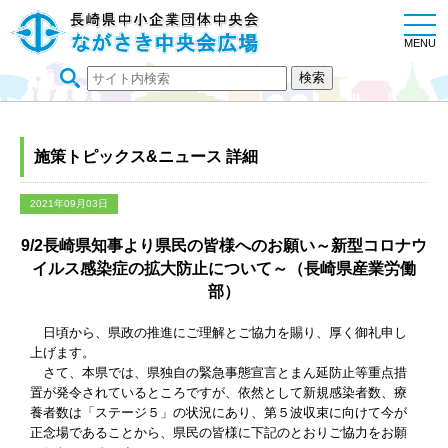
togg
navi
MENU
施策トピックス&ニュース 詳細
2021年09月03日
9/2長崎県知事より県民の皆様へのお願い～新型コロナウ
イルス感染症の拡大防止について～（長崎県産業労働
部）
日頃から、県政の推進にご理解とご協力を賜り、厚く御礼申し
上げます。
さて、本県では、県独自の緊急事態宣言とまん延防止等重点措
置が発令されているところですが、依然として新規感染者数、療
養者数は「ステージ５」の状況にあり、第５波収束に向けて今が
正念場であることから、県民の皆様に下記のとおりご協力をお願