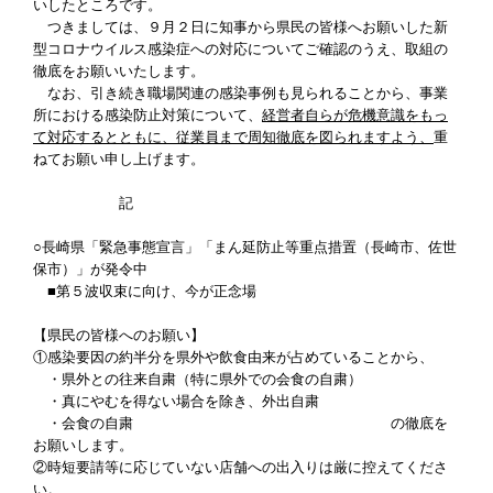
いしたところです。
つきましては、９月２日に知事から県民の皆様へお願いした新
型コロナウイルス感染症への対応についてご確認のうえ、取組の
徹底をお願いいたします。
なお、引き続き職場関連の感染事例も見られることから、事業
所における感染防止対策について、
経営者自らが危機意識をもっ
て対応するとともに、従業員まで周知徹底を図られますよう、
重
ねてお願い申し上げます。
記
○長崎県「緊急事態宣言」「まん延防止等重点措置（長崎市、佐世
保市）」が発令中
■第５波収束に向け、今が正念場
【県民の皆様へのお願い】
①感染要因の約半分を県外や飲食由来が占めていることから、
・県外との往来自粛（特に県外での会食の自粛）
・真にやむを得ない場合を除き、外出自粛
・会食の自粛 の徹底を
お願いします。
②時短要請等に応じていない店舗への出入りは厳に控えてくださ
い。