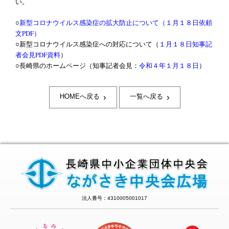
い。
○
新型コロナウイルス感染症の拡大防止について（１月１８日依頼
文PDF）
○新型コロナウイルス感染症への対応について（
１月１８日知事記
者会見PDF資料
）
○長崎県のホームページ（知事記者会見：
令和４年１月１８日
）
›
›
HOMEへ戻る
一覧へ戻る
法人番号：4310005001017