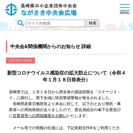
togg
navi
MENU
中央会&関係機関からのお知らせ 詳細
2022年01月18日
新型コロナウイルス感染症の拡大防止について（令和４
年１月１８日発表分）
長崎県では、１月１８日から県全体の感染段階を「ステージ２－
Ⅱ」に移行し、県下全域に特別警戒警報が発令されました。
長崎県産業労働部長より本会に対して、以下のとおり県民・事
業者への周知依頼がありましたので、貴会員組合の傘下企業並び
に
従業員等への周知徹底をお願い
いたします。
メール等での情報の伝達には、下記依頼文PDFをご利用くださ