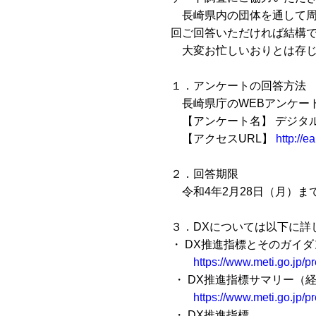
長崎県内の団体を通して周
回ご回答いただければ結構
大変お忙しいおりとは存じ
１．アンケートの回答方法
長崎県庁の
WEB
アンケー
【アンケート名】 デジタ
【アクセス
URL
】
http://
２．回答期限
令和
4
年
2
月
28
日（月）ま
３．
DX
については以下に詳
・
DX
推進指標とそのガイダ
https://www.meti.go.jp
・
DX
推進指標サマリー（
https://www.meti.go.jp
・
DX
推進指標