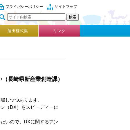
プライバシーポリシー
サイトマップ
届出様式集
リンク
い（長崎県新産業創造課）
場しつつあります。
ョン（
DX
）をスピーディーに
きたいので、
DX
に関するアン