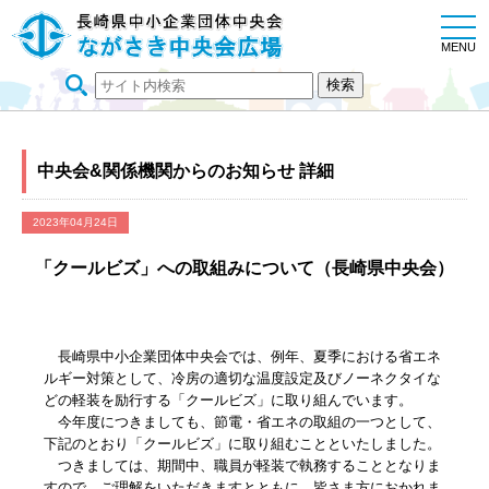
togg
navi
MENU
中央会&関係機関からのお知らせ 詳細
2023年04月24日
「クールビズ」への取組みについて（長崎県中央会）
長崎県中小企業団体中央会では、例年、夏季における省エネ
ルギー対策として、冷房の適切な温度設定及びノーネクタイな
どの軽装を励行する「クールビズ」に取り組んでいます。
今年度につきましても、節電・省エネの取組の一つとして、
下記のとおり「クールビズ」に取り組むことといたしました。
つきましては、期間中、職員が軽装で執務することとなりま
すので、ご理解をいただきますとともに、皆さま方におかれま