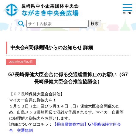
togg
navi
MENU
中央会&関係機関からのお知らせ 詳細
2023年05月02日
G7長崎保健大臣会合に係る交通総量抑止のお願い（G7
長崎保健大臣会合推進協議会）
【Ｇ７長崎保健大臣会合開催】
マイカー自粛に御協力を！
５月１３日（土）及び５月１４日（日）保健大臣会合開催のた
め、出島メッセ長崎周辺で混雑が予想されます。マイカー自粛等
に御理解と御協力をお願いします。
詳細についてはコチラ：
【長崎県警察本部】G7長崎保険大臣会
合 交通規制