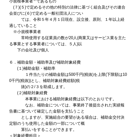
小規模事業者
であるもの
(
７
)(
５
)
で定めるその他の特別の法律に基づく組合及びその連合
会並びに
(
６
)
で定める一般社団法人につい
ては、令和５年４月１日現在、設立後、原則、１年以上経
過していること
※小規模事業者
常時使用する従業員の数が
20
人
(
商業又はサービス業を主た
る事業とする事業者については、５人
)
以
下の会社及び個人
６．補助金額・補助率及び補助対象経費
(
１
)
補助金額・補助率
１件当たりの補助金額は
500
千円
(
税抜
)
を上限
(
下限額は
10
0
千円
(
税抜
))
とし、補助対象経費総額
(
税
抜
)
の２
/
３を助成します。
(
２
)
補助対象経費
本事業における補助対象経費は以下のとおりです。
なお、補助金については、事業終了後提出された実績報
告書に基づいて確定した金額を支払うこと
としますが、実施組合の要望がある場合は、補助金交付決
定額のうち使用した金額の一部について概
算払いをすることができます。
＜対象経費科目＞