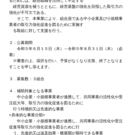
るためには、組合組織を活用して不足する
経営資源を補うとともに、経営基盤の強化を目指した取引力の
強化が不可欠である。
そこで、本事業により、組合員である中小企業及び小規模事
業者の取引力強化促進を図るために実施す
る取組に対して支援を行う。
２．公募期間
令和５年６月１５日（木）～令和５年８月３１日（木）
（必
着）
※審査の上、採択を行い、予算がなくなり次第、終了となりま
すことを申し添えます。
３．募集数：３組合
４．補助対象となる事業
中小企業・小規模事業者が連携して、共同事業の活性化や受
注拡大等、取引力の強化促進を図るために
行う特徴的又は先進的な事業
<具体的な事業分類
>
中小企業・小規模事業者が連携し、共同事業の活性化や受注
促進等取引力の強化促進を図るために行
う、先進的又は波及効果・横展開が期待できる事業