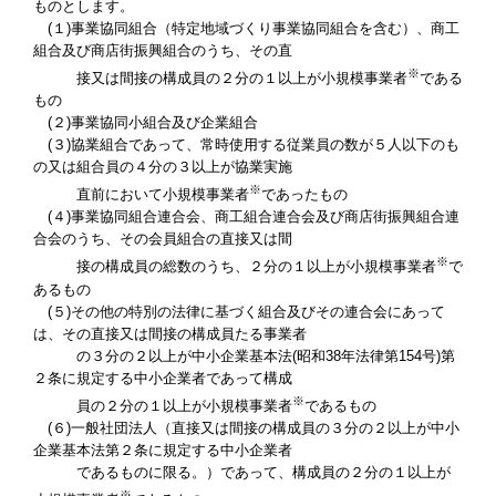
ものとします。
(１
)
事業協同組合（特定地域づくり事業協同組合を含む）、商工
組合及び商店街振興組合のうち、その直
※
接又は間接の構成員の２分の１以上が小規模事業者
である
もの
(
２
)
事業協同小組合及び企業組合
(
３
)
協業組合であって、常時使用する従業員の数が５人以下のも
の又は組合員の４分の３以上が協業実施
※
直前において小規模事業者
であったもの
(４
)
事業協同組合連合会、商工組合連合会及び商店街振興組合連
合会のうち、その会員組合の直接又は間
※
接の構成員の総数のうち、２分の１以上が小規模事業者
で
あるもの
(
５
)
その他の特別の法律に基づく組合及びその連合会にあって
は、その直接又は間接の構成員たる事業者
の３分の２以上が中小企業基本法
(
昭和
38
年法律第
154
号
)
第
２条に規定する中小企業者であって構成
※
員の２分の１以上が小規模事業者
であるもの
(
６
)
一般社団法人（直接又は間接の構成員の３分の２以上が中小
企業基本法第２条に規定する中小企業者
であるものに限る。）であって、構成員の２分の１以上が
※