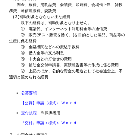
謝金、旅費、消耗品費、会議費、印刷費、会場借上料、雑役
務費、通信運搬費、委託費
(
３
)
補助対象とならない主な経費
以下の経費は、補助対象となりません。
① 電話代、インターネット利用料金等の通信費
② 販売
(
テスト販売を除く。
)
を目的とした製品、商品等の
生産に係る経費
③ 金融機関などへの振込手数料
④ 借入金等の支払利息
⑤ 中央会との打合せの費用
⑥ 補助金交付申請書、実績報告書等の作成に係る費用
⑦ 上記のほか、公的な資金の用途として社会通念上、不
適切と認められる経費
公募要領
【公募】申請（様式） Ｗｏｒｄ
交付規程
※採択者用
『交付』申請＜様式＞ Ｗｏｒｄ
７．お問合せ・申請先