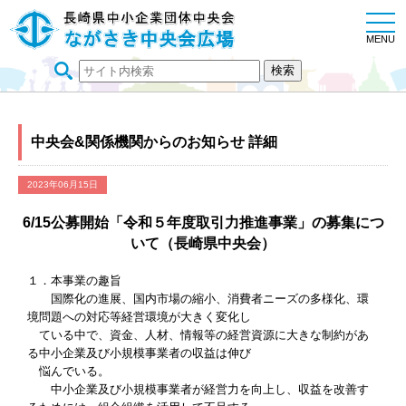
togg
navi
MENU
中央会&関係機関からのお知らせ 詳細
2023年06月15日
6/15公募開始「令和５年度取引力推進事業」の募集につ
いて（長崎県中央会）
１．本事業の趣旨
国際化の進展、国内市場の縮小、消費者ニーズの多様化、環
境問題への対応等経営環境が大きく変化し
ている中で、資金、人材、情報等の経営資源に大きな制約があ
る中小企業及び小規模事業者の収益は伸び
悩んでいる。
中小企業及び小規模事業者が経営力を向上し、収益を改善す