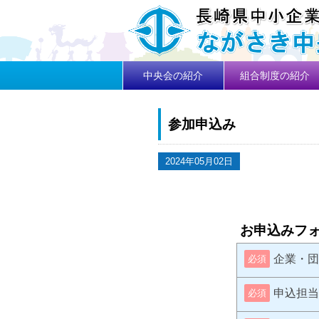
中央会の紹介
組合制度の紹介
参加申込み
2024年05月02日
お申込みフ
企業・団
必須
申込担当
必須