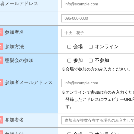
者メールアドレス
参加者名
須
参加方法
会場
オンライン
須
懇親会の参加
参加
不参加
須
※会場で参加の方のみ入力ください。
参加者メールアドレス
須
※オンラインで参加の方のみ入力くだ
登録したアドレスにウェビナーURL
す。
参加者名
須