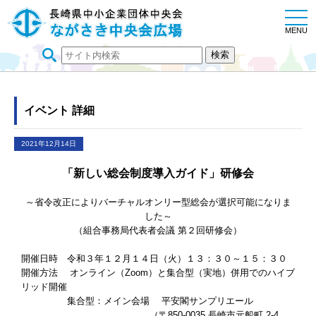
togg
navi
MENU
イベント 詳細
2021年12月14日
「新しい総会制度導入ガイド」研修会
～省令改正によりバーチャルオンリー型総会が選択可能になりま
した～
（組合事務局代表者会議 第２回研修会）
開催日時 令和３年１２月１４日（火）１３：３０～１５：３０
開催方法 オンライン（Zoom）と集合型（実地）併用でのハイブ
リッド開催
集合型：メイン会場 平安閣サンプリエール
（〒850-0035 長崎市元船町 2-4