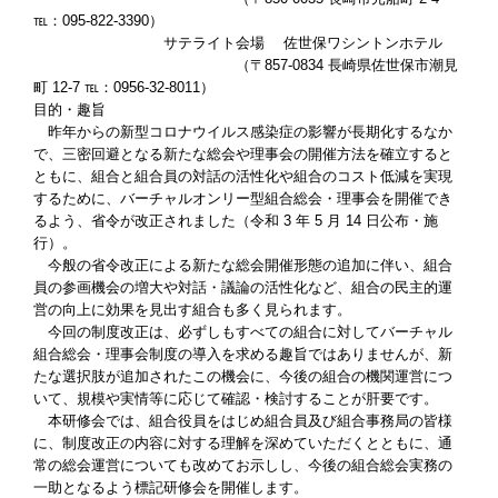
℡：095-822-3390）
サテライト会場 佐世保ワシントンホテル
（〒857-0834 長崎県佐世保市潮見
町 12-7 ℡：0956-32-8011）
目的・趣旨
昨年からの新型コロナウイルス感染症の影響が長期化するなか
で、三密回避となる新たな総会や理事会の開催方法を確立すると
ともに、組合と組合員の対話の活性化や組合のコスト低減を実現
するために、バーチャルオンリー型組合総会・理事会を開催でき
るよう、省令が改正されました（令和 3 年 5 月 14 日公布・施
行）。
今般の省令改正による新たな総会開催形態の追加に伴い、組合
員の参画機会の増大や対話・議論の活性化など、組合の民主的運
営の向上に効果を見出す組合も多く見られます。
今回の制度改正は、必ずしもすべての組合に対してバーチャル
組合総会・理事会制度の導入を求める趣旨ではありませんが、新
たな選択肢が追加されたこの機会に、今後の組合の機関運営につ
いて、規模や実情等に応じて確認・検討することが肝要です。
本研修会では、組合役員をはじめ組合員及び組合事務局の皆様
に、制度改正の内容に対する理解を深めていただくとともに、通
常の総会運営についても改めてお示しし、今後の組合総会実務の
一助となるよう標記研修会を開催します。