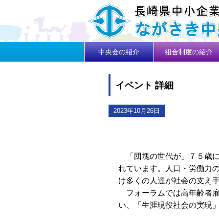
中央会の紹介
組合制度の紹介
イベント 詳細
2023年10月26日
「
団塊の世代が」７５歳
れています。人口・労働力
け多くの人達が社会の支え
フォーラムでは高年齢者雇
い、「生涯現役社会の実現