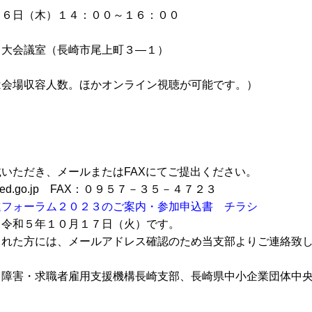
６日（木）１４：００～１６：００
大会議室（長崎市尾上町３―１）
会場収容人数。ほか
オンライン視聴
が可能です。）
いただき、メールまたはFAXにてご提出ください。
@jeed.go.jp FAX：０９５７－３５－４７２３
進フォーラム２０２３のご案内・参加申込書 チラシ
、令和５年１０月１７日（火）です。
された方には、メールアドレス確認のため当支部よりご連絡致
障害・求職者雇用支援機構長崎支部、長崎県中小企業団体中