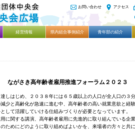
お問い合わせ
アクセス
経営情報
県内組合事例紹介
青年部の紹介
ながさき高年齢者雇用推進フォーラム２０２３
に達しはじめ、２０３８年には６５歳以上の人口が全人口の３
の減少と高齢化が急速に進む中、高年齢者の高い就業意欲と経
手として活躍していける仕組みづくりが必要となっています。
用に関する講演、高年齢者雇用に先進的に取り組んでいる企業
」のためにどのように取り組めばよいかを、来場者の方々と共