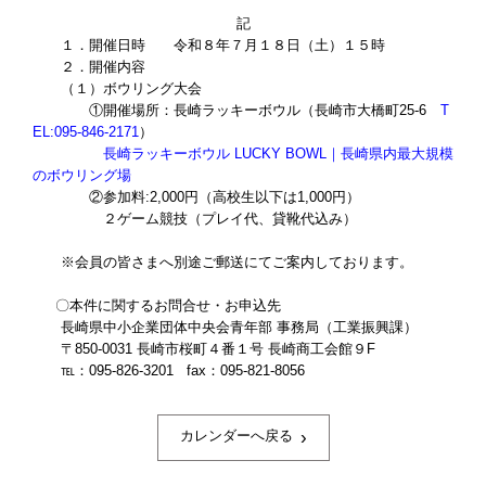
記
１．開催日時 令和８年７月１８日（土）１５時
２．開催内容
（１）ボウリング大会
①開催場所：長崎ラッキーボウル（長崎市大橋町25-6
T
EL:095-846-2171
）
長崎ラッキーボウル LUCKY BOWL｜長崎県内最大規模
のボウリング場
②参加料
:2,000
円（高校生以下は
1,000
円）
２ゲーム競技（プレイ代、貸靴代込み）
※会員の皆さまへ別途ご郵送にてご案内しております。
〇本件に関するお問合せ・お申込先
長崎県中小企業団体中央会青年部 事務局（工業振興課）
〒
850-0031
長崎市桜町４番１号 長崎商工会館９
F
℡：
095-826-3201 fax
：
095-821-8056
›
カレンダーへ戻る