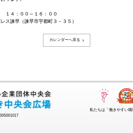
） １４：００～１６：００
パレス諫早（諫早市宇都町３－３５）
›
カレンダーへ戻る
私たちは「働きやすい職
05001017