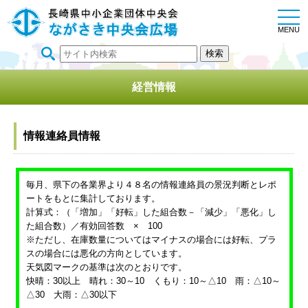
togg
navi
MENU
経営情報
情報連絡員情報
毎月、県下の各業界より４８名の情報連絡員の景況判断とレポ
ートをもとに集計しております。
計算式：（「増加」「好転」した組合数－「減少」「悪化」し
た組合数）／有効回答数 × 100
※ただし、在庫数量についてはマイナスの場合には好転、プラ
スの場合には悪化の方向としています。
天気図マークの基準は次のとおりです。
快晴：30以上 晴れ：30～10 くもり：10～△10 雨：△10～
△30 大雨：△30以下