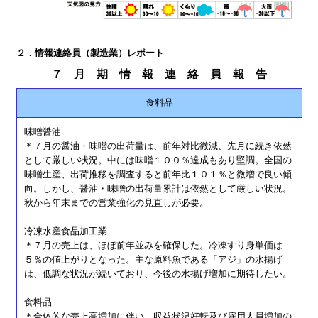
２．情報連絡員（製造業）レポート
７ 月 期 情 報 連 絡 員 報 告
食料品
味噌醤油
＊７月の醤油・味噌の出荷量は、前年対比微減、先月に続き依然
として厳しい状況。中には味噌１００％達成もあり堅調。全国の
味噌生産、出荷推移を調査すると前年比１０１％と微増で良い傾
向。しかし、醤油・味噌の出荷量累計は依然として厳しい状況。
秋から年末までの営業強化の見直しが必要。
冷凍水産食品加工業
＊７月の売上は、ほぼ前年並みを確保した。冷凍すり身単価は
５％の値上がりとなった。主な原料魚である「アジ」の水揚げ
は、低調な状況が続いており、今後の水揚げ増加に期待したい。
食料品
＊全体的な売上高増加に伴い、収益状況好転及び雇用人員増加の