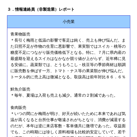
３．情報連絡員（非製造業）レポート
小売業
青果物販売
＊長引く梅雨と低温の影響で客足は鈍く、売上も伸び悩んだ。ま
た日照不足が作物の生育に悪影響で、果実類ではスイカ・桃等の
糖度不足につながり販売価格低下となる。特に、７月に県内産の
最盛期を迎えるスイカはなかなか競り値が上がらず、近年稀に見
る安値に。蔬菜類では、とうもろこし・枝豆等の季節商材は順調
に販売数を伸ばす一方、トマト・ナス等の果菜類が伸び悩んだ。
トータル的に売上高は微減となる。取扱高は前年対比８６．６％
鮮魚介販売
＊毎年、夏場は入荷も売上も減少。通常の２割減であった。
食肉販売
＊いつの間にか梅雨が明け、好天が続いたために本来であれば気
温が高くなると台所仕事が敬遠されがちとなり、消費が減退する
のだが、本年は逆に来店客数・客単価共に微増であった。収益面
でも、この時期には珍しく原料相場も比較的安定していて、若干