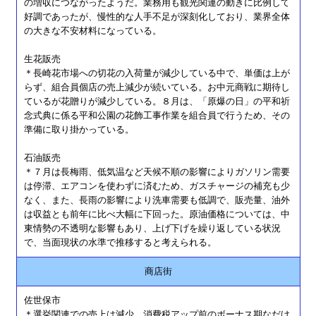
の増収につながったようだ。業務用も観光関連の動きに比例して
好調であったが、慢性的な人手不足が深刻化しており、業界全体
の大きな不安材料になっている。
生花販売
＊長崎花市場への切花の入荷量が減少している中で、単価は上が
らず、組合員個店の売上減少が続いている。お中元商戦に期待し
ているが花贈りが減少している。８月は、「原爆の日」の平和祈
念式典に係る平和公園の花飾工事作業を組合員で行うため、その
準備に取り掛かっている。
石油販売
＊７月は長梅雨、低気温など天候不順の影響によりガソリン需要
は停滞、エアコンを使わずに済むため、ガスチャージの補充も少
なく、また、長雨の影響により洗車需要も低調で、販売量、油外
は収益とも前年に比べ大幅に下回った。原油価格については、中
東情勢の不透明な影響もあり、上げ下げを繰り返している状況
で、当面現状の水準で推移すると考えられる。
商店街
佐世保市
＊選挙関連での売上は減少、消費税アップ前のボーナス期なだけ