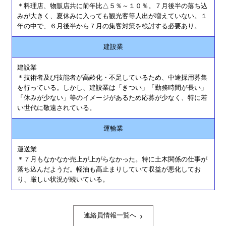
＊料理店、物販店共に前年比△５％～１０％。７月後半の落ち込
みが大きく、夏休みに入っても観光客等人出が増えていない。１
年の中で、６月後半から７月の集客対策を検討する必要あり。
建設業
建設業
＊技術者及び技能者が高齢化・不足しているため、中途採用募集
を行っている。しかし、建設業は「きつい」「勤務時間が長い」
「休みが少ない」等のイメージがあるため応募が少なく、特に若
い世代に敬遠されている。
運輸業
運送業
＊７月もなかなか売上が上がらなかった。特に土木関係の仕事が
落ち込んだようだ。軽油も高止まりしていて収益が悪化してお
り、厳しい状況が続いている。
›
連絡員情報一覧へ