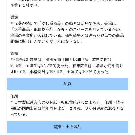
企業も１社あり。
麺類
＊猛暑が続いて「冷し系商品」の動きは活発である。売場は、
「大手商品・低価格商品」が多くのスペースを抑えているため、
地場の事業所が苦戦している。価格競争とは違った視点での商品
開発に取り組んでいかなければならない。
酒類
＊課税移出数量は、清酒が前年同月比88.7％、本格焼酎は
96.6％、全体では94.7％であった。在庫数量は、清酒が前年同月
比97.7％、本格焼酎は102.8％、全体では102％であった。
印刷
印刷
＊日本製紙連合会の６月紙・板紙需給速報によると、印刷・情報
用紙の国内出荷は前年同月比５．２％減、６か月連続の減少とな
っている。
窯業・土石製品