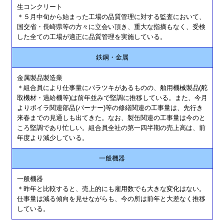
生コンクリート
＊５月中旬から始まった工場の品質管理に対する監査において、
国交省・長崎県等の方々に立会い頂き、重大な指摘もなく、受検
した全ての工場が適正に品質管理を実施している。
鉄鋼・金属
金属製品製造業
＊組合員により仕事量にバラツキがあるものの、舶用機械製品(舵
取機材・過給機等)は前年並みで堅調に推移している。また、今月
よりボイラ関連部品(バーナー)等の修繕関連の工事量は、先行き
来春までの見通しも出てきた。なお、製缶関連の工事量は今のと
ころ堅調であり忙しい。組合員全社の第一四半期の売上高は、前
年度より減少している。
一般機器
一般機器
＊昨年と比較すると、売上的にも雇用数でも大きな変化はない。
仕事量は減る傾向を見せながらも、今の所は前年と大差なく推移
している。