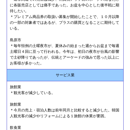
に各販売店としては痛手であった。お盆を中心とした後半戦に期
待したい。
＊プレミアム商品券の取扱い募集が開始したことで、１０月以降
の一部の対象者ではあるが、プラスの購買となることに期待して
いる。
島原市
＊毎年恒例の土曜夜市が、夏休みの始まった週からお盆まで毎週
土曜日４回に亘って行われる。今年は、初日の夜市が台風の影響
で土砂降りであったが、伝統とアーケードの強みで思った以上に
お客様が多かった。
サービス業
旅館業
＊観光客が減少している。
旅館業
＊今月の売上・宿泊人数は前年同月と比較すると減少した。韓国
人観光客の減少やリフォームによる１旅館の休業が要因。
飲食業