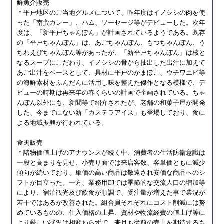
鮮魚介販売
＊平戸地区のご当地グルメについて、昨年度はイノシシの肉を使
った「南蛮カレー」、ハム、ソーセージ等がデビューした。次年
度は、「新平戸ちゃんぽん」が計画されているようである。既存
の「平戸ちゃんぽん」は、あごちゃんぽん、もつちゃんぽん、う
ちわえびちゃんぼん等があったが、「新平戸ちゃんぼん」は核と
なるスープにこだわり、イノシシの骨から抽出した出汁に加えて
あご出汁をベースとして、具材に平戸のかまぼこ、ウチワエビ等
の海鮮素材をふんだんに活用し味を整えた傑作となる模様で、デ
ピューの時期は再来年の春くらいの計画で企画されている。ちゃ
んぽん以外にも、新聞等で紹介されたが、老舗の和菓子屋が開発
した、今までにない新「カステラアイス」も登場しており、食に
よる地域振興が行われている。
食肉販売
＊諸物価値上げのアナウンスが続く中、消費者の生活防衛意識は
一段と高まりを見せ、小売り面では来店客数、客単価ともに減少
傾向が続いており、単価の高い商品は敬遠され安価な商品へのシ
フトが目立った。一方、業務用卸では季節的な交流人口の増加等
により、宿泊観光及び飲食が順調で、受注量が増えた事で業況が
若干ではあるが改善された。組合員それぞれにコスト削減には努
めているものの、仕入価格の上昇、資材や物流経費の値上げ等に
より厳しい状況は相変わらずで、来月も従前の売上を期待するも