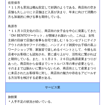
佐世保市
＊１１月も景況は概ね安定して好調のようである。商店街の空き
店舗も久しぶりに２店舗ほど入居が決まり、年末に向けて消費の
方も加速的に伸びる事を期待している。
島原市
＊１１月３日文化の日に、商店街の女子会を中心に発案してきた
「Oh! BENTOマーケット」が開催され賑わった。これは、女性
主婦の目線で店舗の食事を自宅で楽しむ！をコンセプトにテイク
アウトの弁当やフードの他に、ハンドメイド雑貨やお子様の喜ぶ
ワークショップ等、家族皆で楽しめるイベントとして、今後も出
店者やお客様にも認知され、更に盛り上がり、活性化に繋がれば
と期待している。また、１１月２５、２６日は島原産業まつりが
あった。商店街から会場までシャトルバス等の車が必要となり、
そのままでは賑わいに繋がらないため、商店街として産業まつり
に来店されたお客様等に対し、商店街の魅力や存在をアピールす
る方法等を検討する必要がある。
サービス業
旅館業
＊人手不足の状況が続いている。