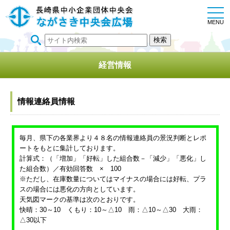
togg
navi
MENU
経営情報
情報連絡員情報
毎月、県下の各業界より４８名の情報連絡員の景況判断とレポ
ートをもとに集計しております。
計算式：（「増加」「好転」した組合数－「減少」「悪化」し
た組合数）／有効回答数 × 100
※ただし、在庫数量についてはマイナスの場合には好転、プラ
スの場合には悪化の方向としています。
天気図マークの基準は次のとおりです。
快晴：30～10 くもり：10～△10 雨：△10～△30 大雨：
△30以下