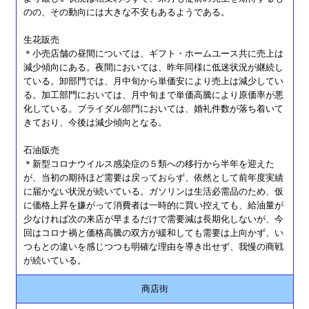
のの、その動向には大きな不安もあるようである。
生花販売
＊小売店舗の昼間については、ギフト・ホームユース共に売上は
減少傾向にある。夜間においては、昨年同様に低迷状況が継続し
ている。卸部門では、月中旬から単価安により売上は減少してい
る。加工部門においては、月中旬まで単価高騰により原価率が悪
化している。ブライダル部門においては、婚礼件数が落ち着いて
きており、今後は減少傾向となる。
石油販売
＊新型コロナウイルス感染症の５類への移行から半年を迎えた
が、当初の期待ほど需要は戻っておらず、依然として前年度実績
に届かない状況が続いている。ガソリンは生活必需品のため、仮
に価格上昇を嫌がって消費者は一時的に買い控えても、給油量が
少なければ次の来店が早まるだけで需要減は長期化しないが、今
回はコロナ禍と価格高騰の双方が緩和しても需要は上向かず、い
つもとの違いを感じつつも明確な理由を導き出せず、我慢の商戦
が続いている。
商店街