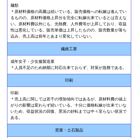
麺類
＊原材料価格の高騰は続いている。販売価格への転嫁は進んでい
るものの、原材料価格上昇分を完全に転嫁出来ているとは言えな
い。原材料費以外にも、光熱費、人件費等が上昇しており、収益
性は悪化している。販売単価は上昇したものの、販売数量が落ち
込み、売上高は前年とあまり変化していない。
繊維工業
成年女子・少女服製造業
＊人員不足のため納期に対応出来ておらず、対策が急務である。
印刷
印刷
＊売上高に関しては若干の増加傾向ではあるが、原材料費の値上
がりの影響は変わらず続いている。十分に価格転嫁が出来ていな
いため、収益状況の回復、景況の好転までは中々至らない状況で
ある。
窯業・土石製品