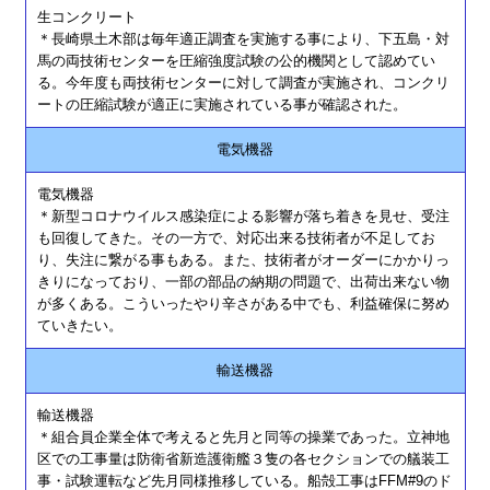
生コンクリート
＊長崎県土木部は毎年適正調査を実施する事により、下五島・対
馬の両技術センターを圧縮強度試験の公的機関として認めてい
る。今年度も両技術センターに対して調査が実施され、コンクリ
ートの圧縮試験が適正に実施されている事が確認された。
電気機器
電気機器
＊新型コロナウイルス感染症による影響が落ち着きを見せ、受注
も回復してきた。その一方で、対応出来る技術者が不足してお
り、失注に繋がる事もある。また、技術者がオーダーにかかりっ
きりになっており、一部の部品の納期の問題で、出荷出来ない物
が多くある。こういったやり辛さがある中でも、利益確保に努め
ていきたい。
輸送機器
輸送機器
＊組合員企業全体で考えると先月と同等の操業であった。立神地
区での工事量は防衛省新造護衛艦３隻の各セクションでの艤装工
事・試験運転など先月同様推移している。船殻工事はFFM#9のド