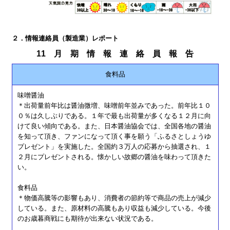
２．情報連絡員（製造業）レポート
11 月 期 情 報 連 絡 員 報 告
食料品
味噌醤油
＊出荷量前年比は醤油微増、味噌前年並みであった。前年比１０
０％は久しぶりである。１年で最も出荷量が多くなる１２月に向
けて良い傾向である。また、日本醤油協会では、全国各地の醤油
を知って頂き、ファンになって頂く事を願う「ふるさとしょうゆ
プレゼント」を実施した。全国約３万人の応募から抽選され、１
２月にプレゼントされる。懐かしい故郷の醤油を味わって頂きた
い。
食料品
＊物価高騰等の影響もあり、消費者の節約等で商品の売上が減少
している。また、原材料の高騰もあり収益も減少している。今後
のお歳暮商戦にも期待が出来ない状況である。