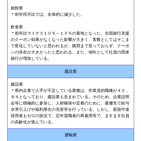
旅館業
＊前年同月比では、全体的に減少した。
飲食業
＊前年比マイナス１０％～１５％の着地となった。全国旅行支援
のクーポン効果がなくなった影響が大きく、客数としてはそこま
で変化していないと思われるが、購買まで至っておらず、クーポ
ンの存在が大きかったと思われる。また、傾向として社員の団体
旅行が増加している。
建設業
建設業
＊県内企業で人手が不足している業種は、作業員的職種が４０．
８％となっており、建設業も含まれている。そのため、企業説明
会等に積極的に参加し、人材確保や定着のために、最優先で給与
水準引上げや福利厚生の充実等を行っている。しかし、新規中途
採用者もゼロの状況で、定年退職者の再雇用等で、ますます社員
の高齢化が進んでいる。
運輸業