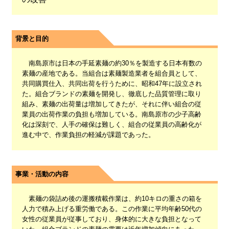
背景と目的
南島原市は日本の手延素麺の約30％を製造する日本有数の
素麺の産地である。当組合は素麺製造業者を組合員として、
共同購買仕入、共同出荷を行うために、昭和47年に設立され
た。組合ブランドの素麺を開発し、徹底した品質管理に取り
組み、素麺の出荷量は増加してきたが、それに伴い組合の従
業員の出荷作業の負担も増加している。南島原市の少子高齢
化は深刻で、人手の確保は難しく、組合の従業員の高齢化が
進む中で、作業負担の軽減が課題であった。
事業・活動の内容
素麺の袋詰め後の運搬積載作業は、約10キロの重さの箱を
人力で積み上げる重労働である。この作業に平均年齢50代の
女性の従業員が従事しており、身体的に大きな負担となって