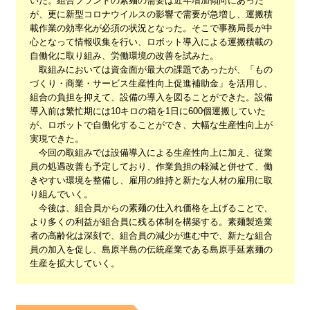
いた。組合ブランドの素麺の需要は近年増加傾向にあった
が、更に新型コロナウイルスの影響で需要が急増し、運搬積
載作業の効率化が必須の状況となった。そこで事務局長が中
心となって情報収集を行い、ロボット導入による運搬積載の
自働化に取り組み、労働環境の改善を試みた。
取組みにおいては資金面が最大の課題であったが、「もの
づくり・商業・サービス生産性向上促進補助金」を活用し、
組合の負担を抑えて、設備の導入を図ることができた。設備
導入前は繁忙期には10キロの箱を1日に600個運搬していた
が、ロボットで自働化することができ、大幅な生産性向上が
実現できた。
今回の取組みでは設備導入による生産性向上に加え、従業
員の処遇改善も予定しており、作業負担の軽減と併せて、働
きやすい環境を整備し、雇用の維持と新たな人材の雇用に取
り組んでいく。
今後は、組合員からの素麺の仕入れ価格を上げることで、
より多くの利益が組合員に残る体制を構築する。素麺製造業
者の高齢化は深刻で、組合員の減少が進む中で、新たな組合
員の加入を促し、島原半島の伝統産業である島原手延素麺の
生産を拡大していく。